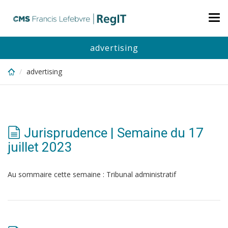
Skip
to
Tog
main
nav
content
advertising
advertising
Jurisprudence | Semaine du 17
juillet 2023
Au sommaire cette semaine : Tribunal administratif