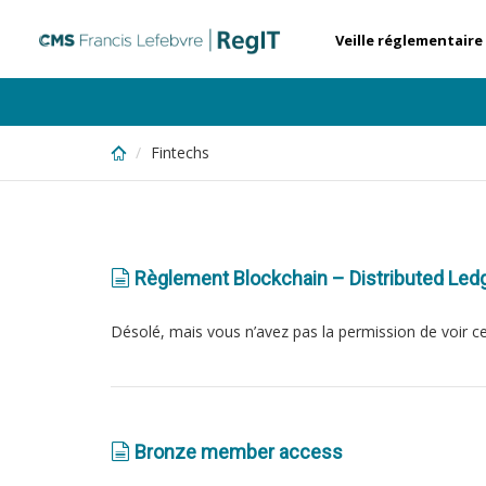
Skip
to
Veille réglementaire
main
content
Fintechs
Règlement Blockchain – Distributed Led
Désolé, mais vous n’avez pas la permission de voir c
Bronze member access