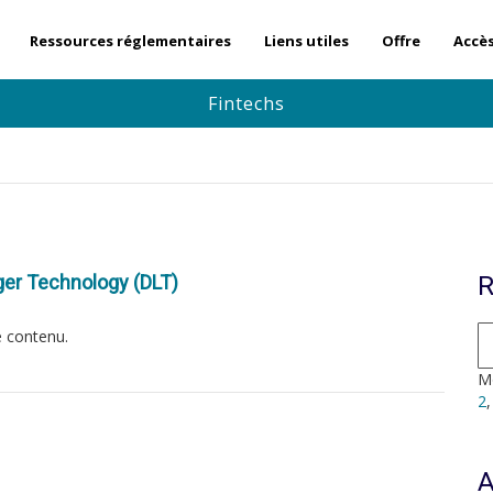
Ressources réglementaires
Liens utiles
Offre
Accè
Fintechs
ger Technology (DLT)
R
e contenu.
Mo
2
A