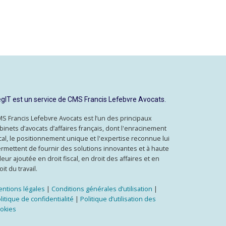
gIT est un service de CMS Francis Lefebvre Avocats.
S Francis Lefebvre Avocats est l’un des principaux
binets d’avocats d’affaires français, dont l'enracinement
cal, le positionnement unique et l'expertise reconnue lui
rmettent de fournir des solutions innovantes et à haute
leur ajoutée en droit fiscal, en droit des affaires et en
oit du travail.
ntions légales
|
Conditions générales d’utilisation
|
litique de confidentialité
|
Politique d’utilisation des
okies