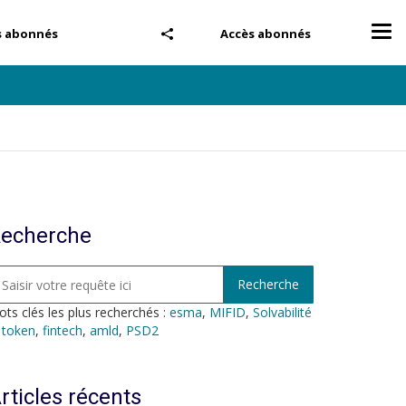
Tog
s abonnés
Accès abonnés
nav
echerche
ts clés les plus recherchés :
esma
,
MIFID
,
Solvabilité
,
token
,
fintech
,
amld
,
PSD2
rticles récents