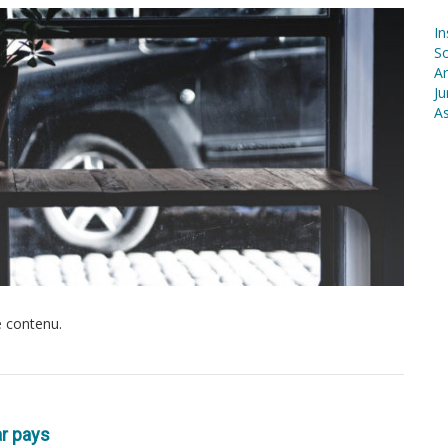
In
S
Ar
Ju
As
e contenu.
ar pays