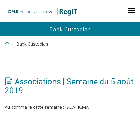
Skip
to
Tog
main
nav
content
Bank Custodian
Bank Custodian
Associations | Semaine du 5 août
2019
Au sommaire cette semaine : ISDA, ICMA