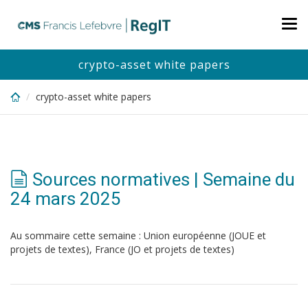
Skip
to
Tog
main
nav
content
crypto-asset white papers
crypto-asset white papers
Sources normatives | Semaine du
24 mars 2025
Au sommaire cette semaine : Union européenne (JOUE et
projets de textes), France (JO et projets de textes)