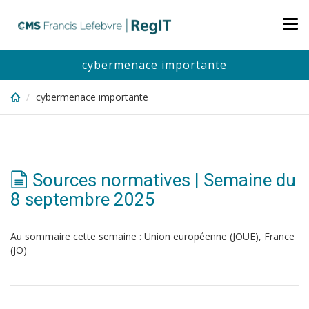
Skip
to
Tog
main
nav
content
cybermenace importante
cybermenace importante
Sources normatives | Semaine du
8 septembre 2025
Au sommaire cette semaine : Union européenne (JOUE), France
(JO)