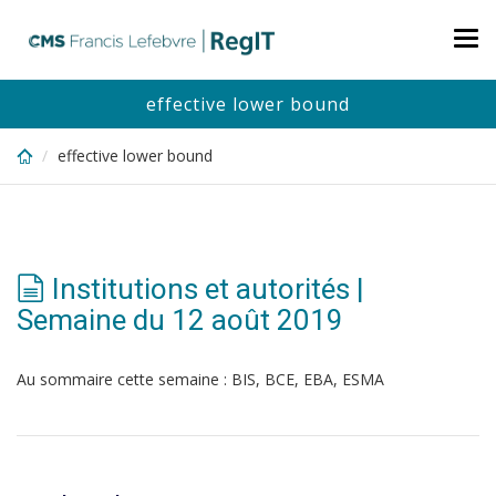
Skip
to
Tog
main
nav
content
effective lower bound
effective lower bound
Institutions et autorités |
Semaine du 12 août 2019
Au sommaire cette semaine : BIS, BCE, EBA, ESMA