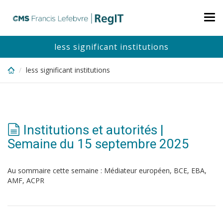
Skip
to
Tog
main
nav
content
less significant institutions
less significant institutions
Institutions et autorités |
Semaine du 15 septembre 2025
Au sommaire cette semaine : Médiateur européen, BCE, EBA,
AMF, ACPR