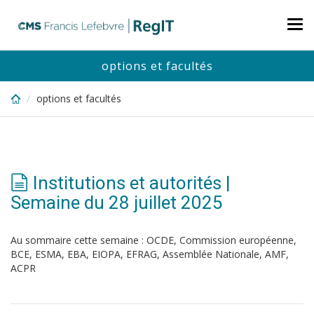
Skip
to
Tog
main
nav
content
options et facultés
options et facultés
Institutions et autorités |
Semaine du 28 juillet 2025
Au sommaire cette semaine : OCDE, Commission européenne,
BCE, ESMA, EBA, EIOPA, EFRAG, Assemblée Nationale, AMF,
ACPR