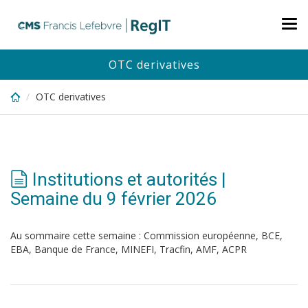
Skip
to
Tog
main
nav
content
OTC derivatives
OTC derivatives
Institutions et autorités |
Semaine du 9 février 2026
Au sommaire cette semaine : Commission européenne, BCE,
EBA, Banque de France, MINEFI, Tracfin, AMF, ACPR