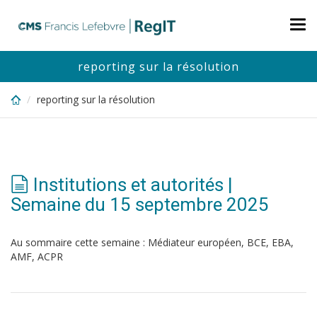
Skip
to
Tog
main
nav
content
reporting sur la résolution
reporting sur la résolution
Institutions et autorités |
Semaine du 15 septembre 2025
Au sommaire cette semaine : Médiateur européen, BCE, EBA,
AMF, ACPR