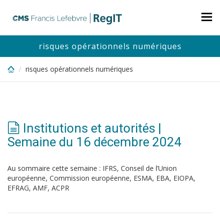
Skip
to
Tog
main
nav
content
risques opérationnels numériques
risques opérationnels numériques
Institutions et autorités |
Semaine du 16 décembre 2024
Au sommaire cette semaine : IFRS, Conseil de l’Union
européenne, Commission européenne, ESMA, EBA, EIOPA,
EFRAG, AMF, ACPR