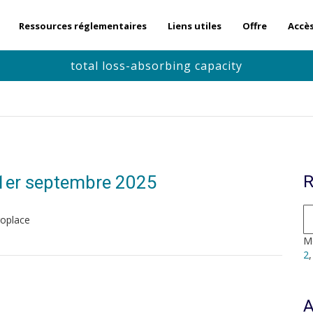
Ressources réglementaires
Liens utiles
Offre
Accè
total loss-absorbing capacity
 1er septembre 2025
R
roplace
Mo
2
A