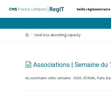
Skip
to
Veille réglementaire
main
content
total loss-absorbing capacity
Associations | Semaine du
Au sommaire cette semaine : ISDA, EFAMA, Paris Eu