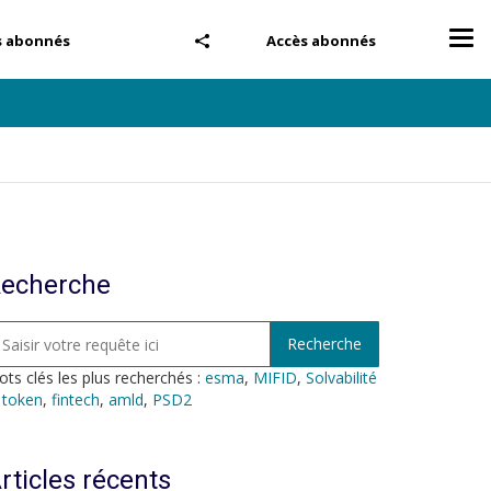
Tog
s abonnés
Accès abonnés
nav
echerche
ts clés les plus recherchés :
esma
,
MIFID
,
Solvabilité
,
token
,
fintech
,
amld
,
PSD2
rticles récents