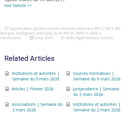
Voir l’article >>
digitalisation
,
gestion d'actifs
,
marchés financiers
,
MIF 2
,
MIF II
,
MIF
,
épargne
,
intelligence artificielle
,
IA
,
loi PACTE
,
MIFID II
,
mifid 2
,
robotisation
6 mai 2019
Veille réglementaire
,
Articles
Related Articles
Institutions et autorités |
Sources normatives |
Semaine du 9 mars 2026
Semaine du 9 mars 2026
Articles | Février 2026
Jurisprudence | Semaine
du 2 mars 2026
Associations | Semaine du
Institutions et autorités |
2 mars 2026
Semaine du 2 mars 2026