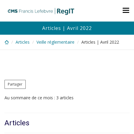
Skip
to
Tog
main
nav
content
Articles | Avril 2022
Articles
Veille réglementaire
Articles | Avril 2022
Partager
Au sommaire de ce mois : 3 articles
Articles