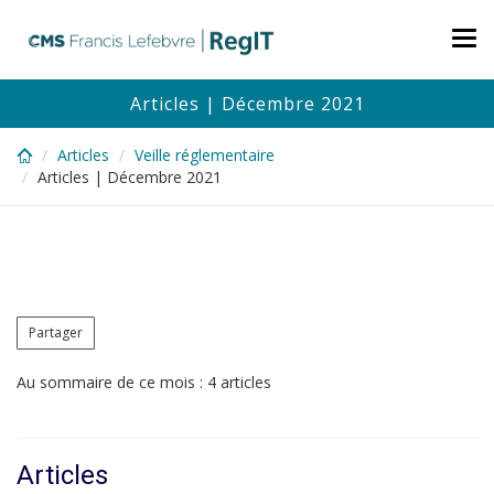
Skip
to
Tog
main
nav
content
Articles | Décembre 2021
Articles
Veille réglementaire
Articles | Décembre 2021
Partager
Au sommaire de ce mois : 4 articles
Articles