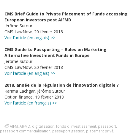
CMS Brief Guide to Private Placement of Funds accessing
European investors post AIFMD
Jérôme Sutour
CMS LawNow, 20 février 2018
Voir l’article (en anglais) >>
CMS Guide to Passporting – Rules on Marketing
Alternative Investment Funds in Europe
Jérôme Sutour
CMS LawNow, 20 février 2018
Voir l’article (en anglais) >>
2018, année de la régulation de l’innovation digitale ?
Karima Lachgar, Jérôme Sutour
Option finance, 19 février 2018
Voir l’article (en français) >>
AIFM
,
AIFMD
,
digitalisation
,
fonds d'investissement
,
passeport
,
passeport commercialisation
,
passeport gestion
,
placement privé
,