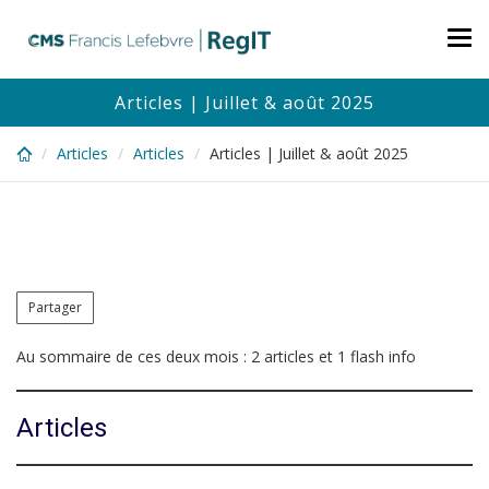
Skip
to
Tog
main
nav
content
Articles | Juillet & août 2025
Articles
Articles
Articles | Juillet & août 2025
Partager
Au sommaire de ces deux mois : 2 articles et 1 flash info
Articles