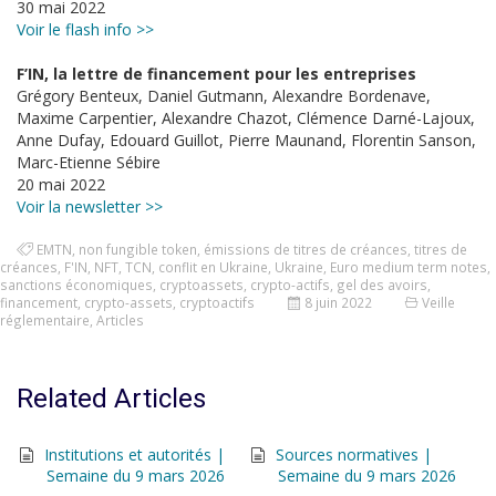
30 mai 2022
Voir le flash info >>
F’IN, la lettre de financement pour les entreprises
Grégory Benteux, Daniel Gutmann, Alexandre Bordenave,
Maxime Carpentier, Alexandre Chazot, Clémence Darné-Lajoux,
Anne Dufay, Edouard Guillot, Pierre Maunand, Florentin Sanson,
Marc-Etienne Sébire
20 mai 2022
Voir la newsletter >>
EMTN
,
non fungible token
,
émissions de titres de créances
,
titres de
créances
,
F'IN
,
NFT
,
TCN
,
conflit en Ukraine
,
Ukraine
,
Euro medium term notes
,
sanctions économiques
,
cryptoassets
,
crypto-actifs
,
gel des avoirs
,
financement
,
crypto-assets
,
cryptoactifs
8 juin 2022
Veille
réglementaire
,
Articles
Related Articles
Institutions et autorités |
Sources normatives |
Semaine du 9 mars 2026
Semaine du 9 mars 2026