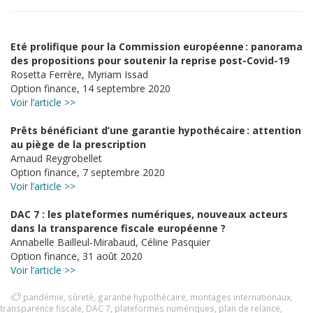
Eté prolifique pour la Commission européenne : panorama
des propositions pour soutenir la reprise post-Covid-19
Rosetta Ferrère, Myriam Issad
Option finance, 14 septembre 2020
Voir l’article >>
Prêts bénéficiant d’une garantie hypothécaire : attention
au piège de la prescription
Arnaud Reygrobellet
Option finance, 7 septembre 2020
Voir l’article >>
DAC 7 : les plateformes numériques, nouveaux acteurs
dans la transparence fiscale européenne ?
Annabelle Bailleul-Mirabaud, Céline Pasquier
Option finance, 31 août 2020
Voir l’article >>
pandémie
,
sûreté
,
garantie hypothécaire
,
montages internationaux
,
transparence fiscale
,
DAC 7
,
plateformes numériques
,
plan de relance
,