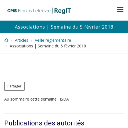
Skip
to
Tog
main
nav
content
Associations | Semaine du 5 février 2018
Articles
Veille réglementaire
Associations | Semaine du 5 février 2018
Partager
Au sommaire cette semaine : ISDA
Publications des autorités