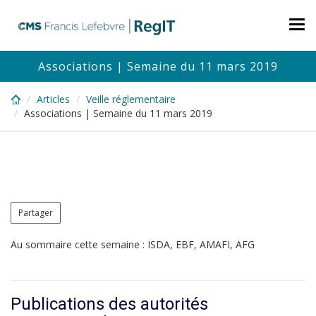
Skip
to
Tog
main
nav
content
Associations | Semaine du 11 mars 2019
Articles
Veille réglementaire
Associations | Semaine du 11 mars 2019
Partager
Au sommaire cette semaine : ISDA, EBF, AMAFI, AFG
Publications des autorités