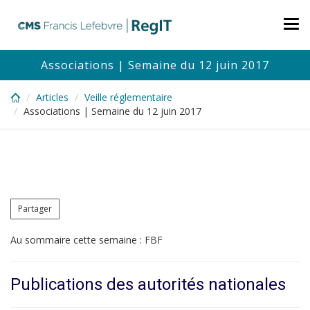
Skip
to
Tog
main
nav
content
Associations | Semaine du 12 juin 2017
Articles
Veille réglementaire
Associations | Semaine du 12 juin 2017
Partager
Au sommaire cette semaine : FBF
Publications des autorités nationales