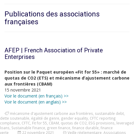
Publications des associations
françaises
AFEP | French Association of Private
Enterprises
Position sur le Paquet européen «Fit for 55» : marché de
quotas de CO2 (ETS) et mécanisme d’ajustement carbone
aux frontières (CBAM)
15 novembre 2021
Voir le document (en français) >>
Voir le document (en anglais) >>
mécanisme d'ajustement carbone aux frontières
,
sustainable debt
,
dette soutenable
,
égalité de genre
,
gender equality
,
CFTC reporting
compliance
,
CFTC
,
Fit for 55
,
CBAM
,
quotas de CO2
,
ESG provisions
,
leveraged
loans
,
Sustainable Finance
,
green finance
,
finance durable
,
finance
verte
22 novembre 2021
Veille réglementaire
,
Associations