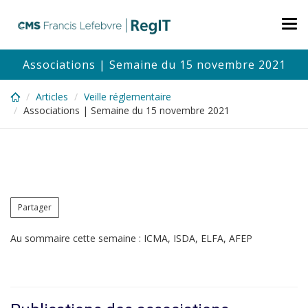
Skip
to
Tog
main
nav
content
Associations | Semaine du 15 novembre 2021
Articles
Veille réglementaire
Associations | Semaine du 15 novembre 2021
Partager
Au sommaire cette semaine : ICMA, ISDA, ELFA, AFEP