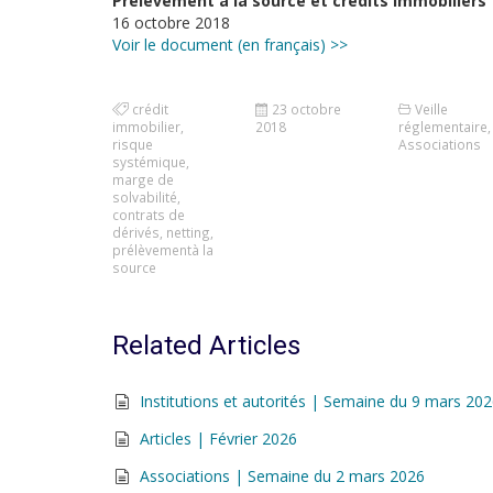
Prélèvement à la source et crédits immobiliers
16 octobre 2018
Voir le document (en français) >>
crédit
23 octobre
Veille
immobilier
,
2018
réglementaire
,
risque
Associations
systémique
,
marge de
solvabilité
,
contrats de
dérivés
,
netting
,
prélèvementà la
source
Related Articles
Institutions et autorités | Semaine du 9 mars 20
Articles | Février 2026
Associations | Semaine du 2 mars 2026