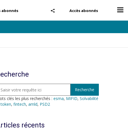
Tog
s abonnés
Accès abonnés
nav
echerche
ts clés les plus recherchés :
esma
,
MIFID
,
Solvabilité
,
token
,
fintech
,
amld
,
PSD2
rticles récents