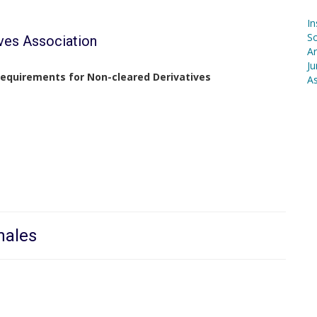
In
S
ives Association
Ar
Ju
Requirements for Non-cleared Derivatives
As
nales