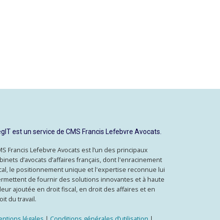
gIT est un service de CMS Francis Lefebvre Avocats.
S Francis Lefebvre Avocats est l’un des principaux
binets d’avocats d’affaires français, dont l'enracinement
cal, le positionnement unique et l'expertise reconnue lui
rmettent de fournir des solutions innovantes et à haute
leur ajoutée en droit fiscal, en droit des affaires et en
oit du travail.
ntions légales
|
Conditions générales d’utilisation
|