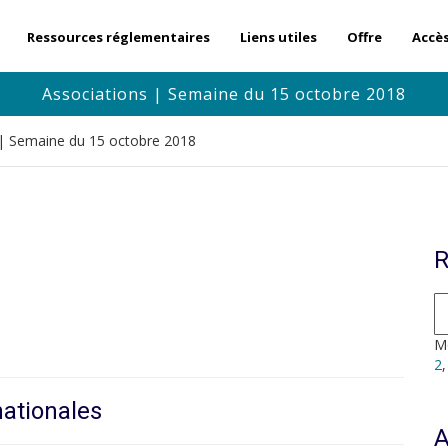
Ressources réglementaires
Liens utiles
Offre
Accè
Associations | Semaine du 15 octobre 2018
 | Semaine du 15 octobre 2018
R
Mo
2
nationales
A