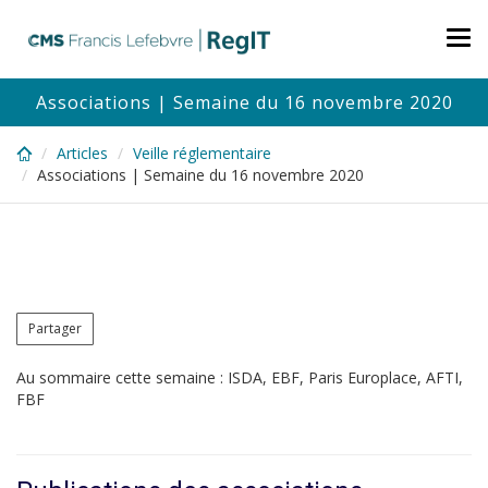
Skip
to
Tog
main
nav
content
Associations | Semaine du 16 novembre 2020
Articles
Veille réglementaire
Associations | Semaine du 16 novembre 2020
Partager
Au sommaire cette semaine : ISDA, EBF, Paris Europlace, AFTI,
FBF