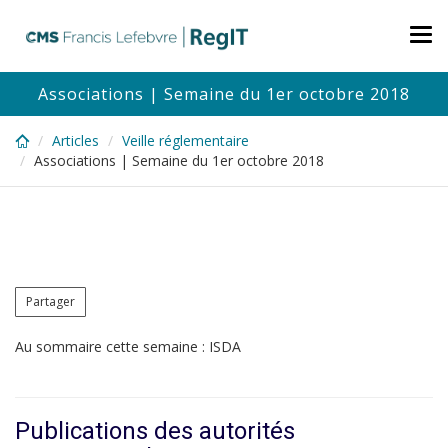
Skip
to
Tog
main
nav
content
Associations | Semaine du 1er octobre 2018
Articles
Veille réglementaire
Associations | Semaine du 1er octobre 2018
Partager
Au sommaire cette semaine : ISDA
Publications des autorités