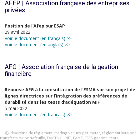
AFEP | Association française des entreprises
privées
Position de l’Afep sur ESAP
29 avril 2022
Voir le document (en français) >>
Voir le document (en anglais) >>
AFG | Association française de la gestion
financière
Réponse AFG à la consultation de l’ESMA sur son projet de
lignes directrices sur l’intégration des préférences de
durabilité dans les tests d’adéquation MIF
5 mai 2022
Voir le document (en français) >>
discipline de règlement
,
trading venues perimeter
,
règlement livraison
,
transferts de portefeuille
,
FAMT vs UNIT
,
FAMT
,
ESES gestion
,
tests