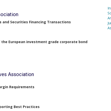
In
S
sociation
Ar
 and Securities Financing Transactions
Ju
As
of the European investment grade corporate bond
ives Association
argin Requirements
porting Best Practices