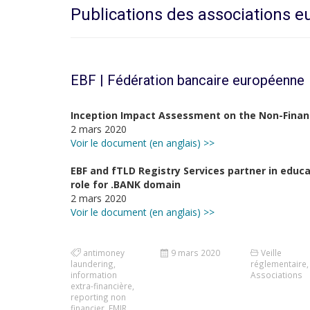
Publications des associations 
EBF | Fédération bancaire européenne
Inception Impact Assessment on the Non-Financ
2 mars 2020
Voir le document (en anglais) >>
EBF and fTLD Registry Services partner in educ
role for .BANK domain
2 mars 2020
Voir le document (en anglais) >>
antimoney
9 mars 2020
Veille
laundering
,
réglementaire
,
information
Associations
extra-financière
,
reporting non
financier
,
EMIR