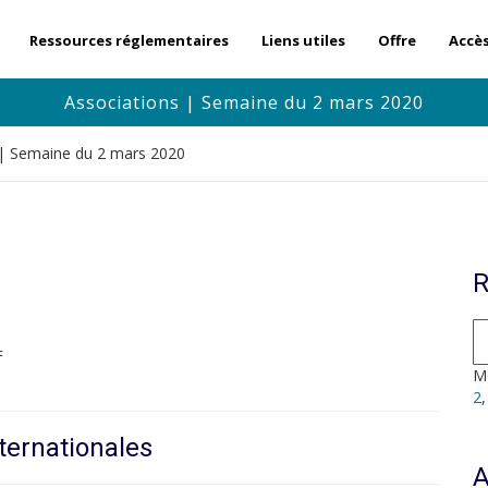
Ressources réglementaires
Liens utiles
Offre
Accè
Associations | Semaine du 2 mars 2020
 | Semaine du 2 mars 2020
R
F
Mo
2
ternationales
A