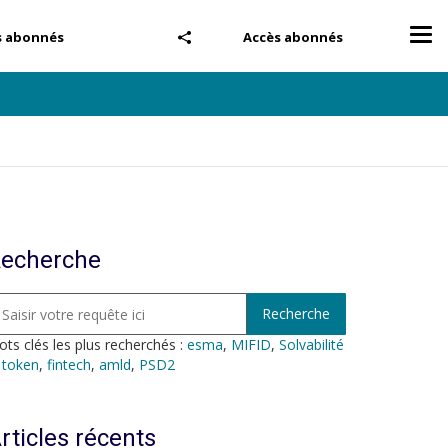
Tog
s abonnés
Accès abonnés
nav
echerche
ts clés les plus recherchés :
esma
,
MIFID
,
Solvabilité
,
token
,
fintech
,
amld
,
PSD2
rticles récents