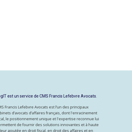
gIT est un service de CMS Francis Lefebvre Avocats.
S Francis Lefebvre Avocats est l’un des principaux
binets d’avocats d’affaires français, dont l'enracinement
cal, le positionnement unique et l'expertise reconnue lui
rmettent de fournir des solutions innovantes et à haute
leur ajoutée en droit fiscal, en droit des affaires et en