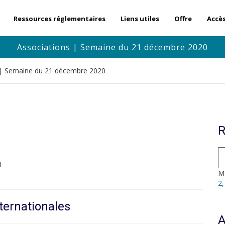
Ressources réglementaires
Liens utiles
Offre
Accè
Associations | Semaine du 21 décembre 2020
 | Semaine du 21 décembre 2020
R
I
Mo
2
ternationales
A