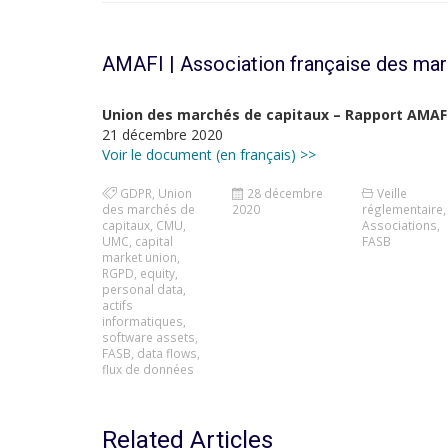
AMAFI | Association française des mar
Union des marchés de capitaux – Rapport AMAF
21 décembre 2020
Voir le document (en français) >>
GDPR
,
Union
28 décembre
Veille
des marchés de
2020
réglementaire
,
capitaux
,
CMU
,
Associations
,
UMC
,
capital
FASB
market union
,
RGPD
,
equity
,
personal data
,
actifs
informatiques
,
software assets
,
FASB
,
data flows
,
flux de données
Related Articles