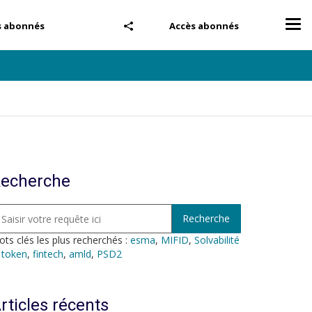
Tog
s abonnés
Accès abonnés
nav
echerche
ts clés les plus recherchés :
esma
,
MIFID
,
Solvabilité
,
token
,
fintech
,
amld
,
PSD2
rticles récents