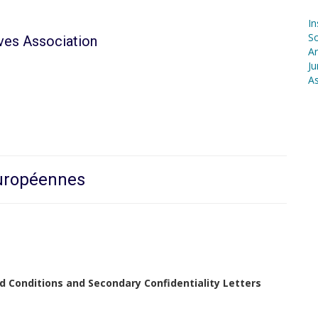
In
S
ives Association
Ar
Ju
As
européennes
 Conditions and Secondary Confidentiality Letters