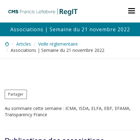
Skip
to
Tog
main
nav
content
Associations | Semaine du 21 novembre 2022
Articles
Veille réglementaire
Associations | Semaine du 21 novembre 2022
Partager
Au sommaire cette semaine : ICMA, ISDA, ELFA, EBF, EFAMA,
Transparency France