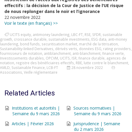
effectifs : la décision de la Cour de Justice de l’UE risque
de nous replonger dans le noir et l’ignorance
22 novembre 2022
Voir le texte (en français) >>
UCITS equity
,
antimoney laundering
,
LBC-FT
,
RSE
,
SFDR
,
sustainable
growth
,
croissance durable
,
sustainable investments
,
ESG data
,
anti-money
laundering
,
bond funds
,
securitisation market
,
marché de la titrisation
,
Sustainability-linked Derivatives
,
dérivés verts
,
données ESG
,
rating providers
,
fournisseurs de notation
,
antiblanchiment
,
anti-blanchiment
,
finance verte
,
Investissements durables
,
OPCVM
,
UCITS
,
ISR
,
finance durable
,
agences de
notation
,
registre des bénéficiaires effectifs
,
RBE
,
lutte contre le blanchiment
,
AMLD
,
Sustainable Finance
,
LCB-FT
28 novembre 2022
Associations
,
Veille réglementaire
Related Articles
Institutions et autorités |
Sources normatives |
Semaine du 9 mars 2026
Semaine du 9 mars 2026
Articles | Février 2026
Jurisprudence | Semaine
du 2 mars 2026