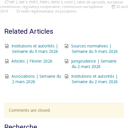
MIF 2
,
MIF II
,
PRIPS
,
PRIIPs
,
MIFID II
,
mifid 2
,
table de spreads
,
european
commission
,
regulatory cooperation
,
commission européenne
30 avril
2019
Veille réglementaire
,
Associations
Related Articles
Institutions et autorités |
Sources normatives |
Semaine du 9 mars 2026
Semaine du 9 mars 2026
Articles | Février 2026
Jurisprudence | Semaine
du 2 mars 2026
Associations | Semaine du
Institutions et autorités |
2 mars 2026
Semaine du 2 mars 2026
Comments are closed.
Recherche