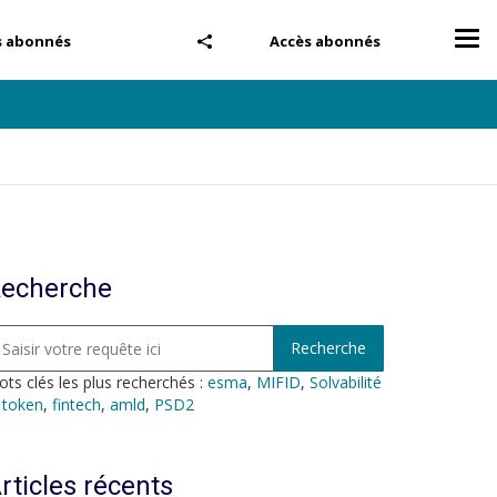
Tog
s abonnés
Accès abonnés
nav
echerche
ts clés les plus recherchés :
esma
,
MIFID
,
Solvabilité
,
token
,
fintech
,
amld
,
PSD2
rticles récents