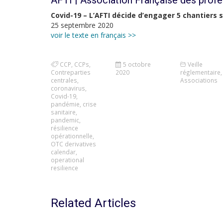
AFTI | Association Française des profe
Covid-19 – L’AFTI décide d’engager 5 chantiers 
25 septembre 2020
voir le texte en français >>
CCP
,
CCPs
,
5 octobre
Veille
Contreparties
2020
réglementaire
,
centrales
,
Associations
coronavirus
,
Covid-19
,
pandémie
,
crise
sanitaire
,
pandemic
,
résilience
opérationnelle
,
OTC derivatives
calendar
,
operational
resilience
Related Articles