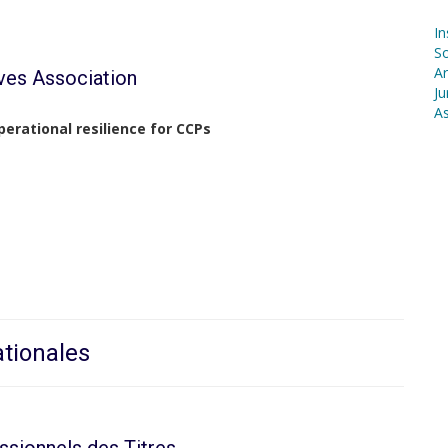
In
S
Ar
ives Association
Ju
As
perational resilience for CCPs
ationales