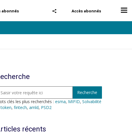
Tog
s abonnés
Accès abonnés
nav
echerche
ts clés les plus recherchés :
esma
,
MIFID
,
Solvabilité
,
token
,
fintech
,
amld
,
PSD2
rticles récents