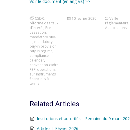
Voir le document (en anglais) >>
CSDR
,
10 février 2020
Veille
réforme des taux
réglementaire
,
d'intérêt
,
Pre-
Associations
cessation
,
mandatory buy-
in
,
mandatory
buy-in provision
,
buy-in regime
,
compliance
calendar
,
convention-cadre
FBF
,
opérations
sur instruments
financiers à
terme
Related Articles
Institutions et autorités | Semaine du 9 mars 20
Articles | Février 2026