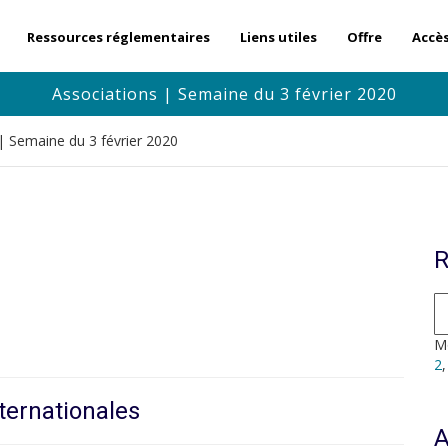
Ressources réglementaires
Liens utiles
Offre
Accè
Associations | Semaine du 3 février 2020
| Semaine du 3 février 2020
R
Mo
2
ternationales
A