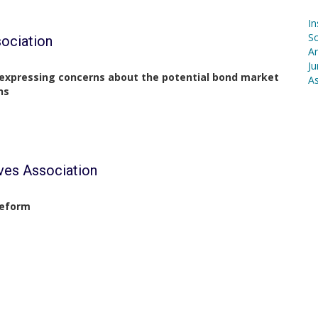
In
S
sociation
Ar
Ju
 expressing concerns about the potential bond market
As
ns
ives Association
Reform