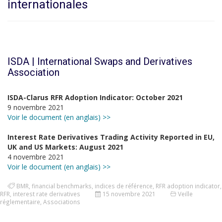
internationales
ISDA | International Swaps and Derivatives
Association
ISDA-Clarus RFR Adoption Indicator: October 2021
9 novembre 2021
Voir le document (en anglais) >>
Interest Rate Derivatives Trading Activity Reported in EU,
UK and US Markets: August 2021
4 novembre 2021
Voir le document (en anglais) >>
BMR
,
financial benchmarks
,
indices de référence
,
RFR adoption indicator
,
RFR
,
interest rate derivatives
15 novembre 2021
Veille
réglementaire
,
Associations