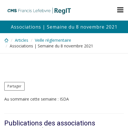
Skip
to
Tog
main
nav
content
Associations | Semaine du 8 novembre 2021
Articles
Veille réglementaire
Associations | Semaine du 8 novembre 2021
Partager
Au sommaire cette semaine : ISDA
Publications des associations