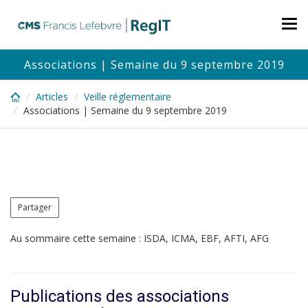
Skip
to
Tog
main
nav
content
Associations | Semaine du 9 septembre 2019
Articles
Veille réglementaire
Associations | Semaine du 9 septembre 2019
Partager
Au sommaire cette semaine : ISDA, ICMA, EBF, AFTI, AFG
Publications des associations