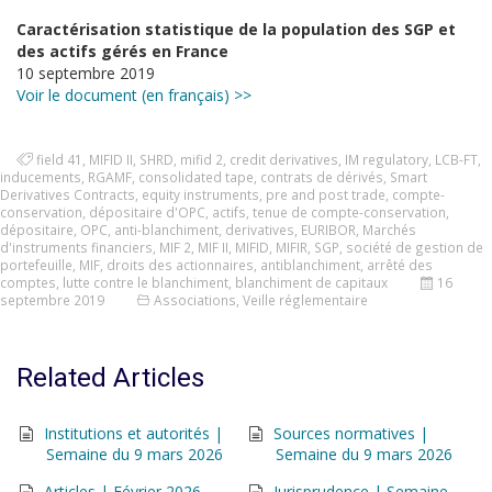
Caractérisation statistique de la population des SGP et
des actifs gérés en France
10 septembre 2019
Voir le document (en français) >>
field 41
,
MIFID II
,
SHRD
,
mifid 2
,
credit derivatives
,
IM regulatory
,
LCB-FT
,
inducements
,
RGAMF
,
consolidated tape
,
contrats de dérivés
,
Smart
Derivatives Contracts
,
equity instruments
,
pre and post trade
,
compte-
conservation
,
dépositaire d'OPC
,
actifs
,
tenue de compte-conservation
,
dépositaire
,
OPC
,
anti-blanchiment
,
derivatives
,
EURIBOR
,
Marchés
d'instruments financiers
,
MIF 2
,
MIF II
,
MIFID
,
MIFIR
,
SGP
,
société de gestion de
portefeuille
,
MIF
,
droits des actionnaires
,
antiblanchiment
,
arrêté des
comptes
,
lutte contre le blanchiment
,
blanchiment de capitaux
16
septembre 2019
Associations
,
Veille réglementaire
Related Articles
Institutions et autorités |
Sources normatives |
Semaine du 9 mars 2026
Semaine du 9 mars 2026
Articles | Février 2026
Jurisprudence | Semaine