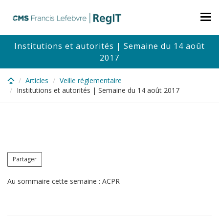
Skip
to
Tog
main
nav
content
Institutions et autorités | Semaine du 14 août
2017
Articles
Veille réglementaire
Institutions et autorités | Semaine du 14 août 2017
Partager
Au sommaire cette semaine : ACPR