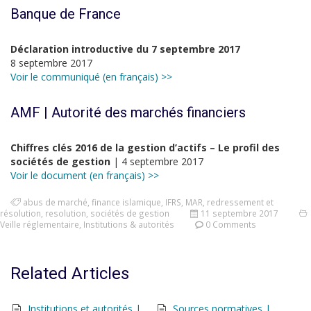
Banque de France
Déclaration introductive du 7 septembre 2017
8 septembre 2017
Voir le communiqué (en français) >>
AMF | Autorité des marchés financiers
Chiffres clés 2016 de la gestion d’actifs – Le profil des
sociétés de gestion
| 4 septembre 2017
Voir le document (en français) >>
abus de marché
,
finance islamique
,
IFRS
,
MAR
,
redressement et
résolution
,
resolution
,
sociétés de gestion
11 septembre 2017
Veille réglementaire
,
Institutions & autorités
0 Comments
Related Articles
Institutions et autorités |
Sources normatives |