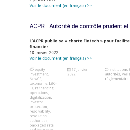
Voir le document (en français) >>
ACPR | Autorité de contrôle prudentiel 
L’ACPR publie sa « charte Fintech » pour facili
financier
10 janvier 2022
Voir le document (en français) >>
equity
17 janvier
Institutions 
investment
,
2022
autorités
,
Veill
NowCP
,
réglementaire
taxonomie
,
LBC-
FT
,
refinancing
operations
,
digitalization
,
investor
protection
,
resolvability
,
resolution
authorities
,
packaged retail
and insurance-