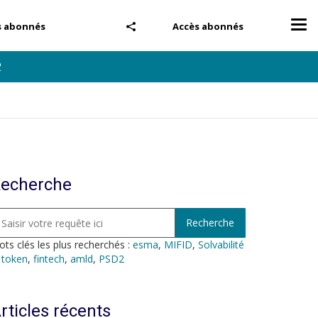
Tog
s abonnés
Accès abonnés
nav
2
echerche
ts clés les plus recherchés :
esma
,
MIFID
,
Solvabilité
,
token
,
fintech
,
amld
,
PSD2
rticles récents