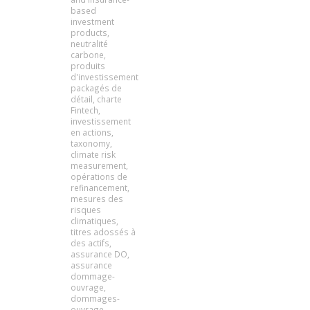
based
investment
products
,
neutralité
carbone
,
produits
d'investissement
packagés de
détail
,
charte
Fintech
,
investissement
en actions
,
taxonomy
,
climate risk
measurement
,
opérations de
refinancement
,
mesures des
risques
climatiques
,
titres adossés à
des actifs
,
assurance DO
,
assurance
dommage-
ouvrage
,
dommages-
ouvrage
,