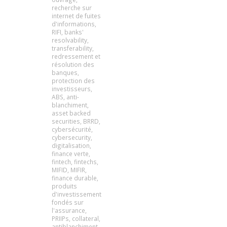
recherche sur
internet de fuites
d'informations
,
RIFI
,
banks'
resolvability
,
transferability
,
redressement et
résolution des
banques
,
protection des
investisseurs
,
ABS
,
anti-
blanchiment
,
asset backed
securities
,
BRRD
,
cybersécurité
,
cybersecurity
,
digitalisation
,
finance verte
,
fintech
,
fintechs
,
MIFID
,
MIFIR
,
finance durable
,
produits
d'investissement
fondés sur
l'assurance
,
PRIIPs
,
collateral
,
antiblanchiment
,