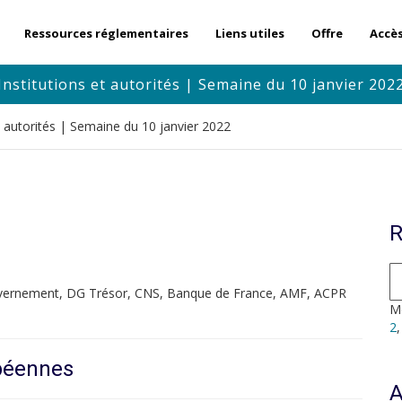
Ressources réglementaires
Liens utiles
Offre
Accè
Institutions et autorités | Semaine du 10 janvier 202
et autorités | Semaine du 10 janvier 2022
R
vernement, DG Trésor, CNS, Banque de France, AMF, ACPR
Mo
2
opéennes
A