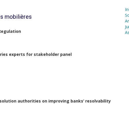
In
S
s mobilières
Ar
Ju
Regulation
As
ries experts for stakeholder panel
solution authorities on improving banks’ resolvability