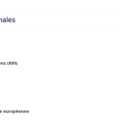
nales
ns (RIFI)
rte européenne