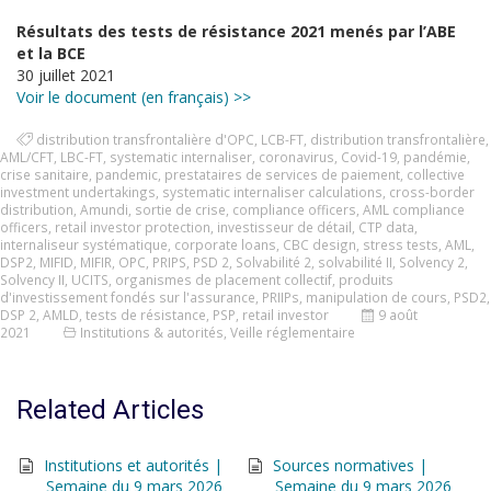
Résultats des tests de résistance 2021 menés par l’ABE
et la BCE
30 juillet 2021
Voir le document (en français) >>
distribution transfrontalière d'OPC
,
LCB-FT
,
distribution transfrontalière
,
AML/CFT
,
LBC-FT
,
systematic internaliser
,
coronavirus
,
Covid-19
,
pandémie
,
crise sanitaire
,
pandemic
,
prestataires de services de paiement
,
collective
investment undertakings
,
systematic internaliser calculations
,
cross-border
distribution
,
Amundi
,
sortie de crise
,
compliance officers
,
AML compliance
officers
,
retail investor protection
,
investisseur de détail
,
CTP data
,
internaliseur systématique
,
corporate loans
,
CBC design
,
stress tests
,
AML
,
DSP2
,
MIFID
,
MIFIR
,
OPC
,
PRIPS
,
PSD 2
,
Solvabilité 2
,
solvabilité II
,
Solvency 2
,
Solvency II
,
UCITS
,
organismes de placement collectif
,
produits
d'investissement fondés sur l'assurance
,
PRIIPs
,
manipulation de cours
,
PSD2
,
DSP 2
,
AMLD
,
tests de résistance
,
PSP
,
retail investor
9 août
2021
Institutions & autorités
,
Veille réglementaire
Related Articles
Institutions et autorités |
Sources normatives |
Semaine du 9 mars 2026
Semaine du 9 mars 2026