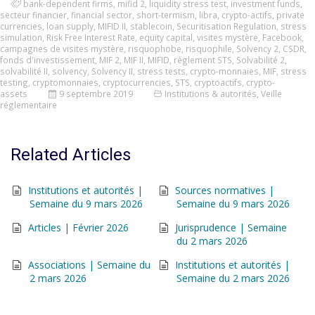
bank-dependent firms
,
mifid 2
,
liquidity stress test
,
investment funds
,
secteur financier
,
financial sector
,
short-termism
,
libra
,
crypto-actifs
,
private
currencies
,
loan supply
,
MIFID II
,
stablecoin
,
Securitisation Regulation
,
stress
simulation
,
Risk Free Interest Rate
,
equity capital
,
visites mystère
,
Facebook
,
campagnes de visites mystère
,
risquophobe
,
risquophile
,
Solvency 2
,
CSDR
,
fonds d'investissement
,
MIF 2
,
MIF II
,
MIFID
,
règlement STS
,
Solvabilité 2
,
solvabilité II
,
solvency
,
Solvency II
,
stress tests
,
crypto-monnaies
,
MIF
,
stress
testing
,
cryptomonnaies
,
cryptocurrencies
,
STS
,
cryptoactifs
,
crypto-
assets
9 septembre 2019
Institutions & autorités
,
Veille
réglementaire
Related Articles
Institutions et autorités |
Sources normatives |
Semaine du 9 mars 2026
Semaine du 9 mars 2026
Articles | Février 2026
Jurisprudence | Semaine
du 2 mars 2026
Associations | Semaine du
Institutions et autorités |
2 mars 2026
Semaine du 2 mars 2026