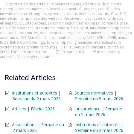
protection des actifs européens critiques
,
dépôt des documents
d'enregistrement universels
,
investissements étrangers
,
contrôle des
investissements étrangers
,
systematic internaliser
,
coronavirus
,
Covid-19
,
interdiction temporaire des ventes à découvert
,
investissements directs
étrangers
,
IDE
,
stablecoins
,
synchronisation des horloges
,
comité de crise
,
délais de paiement
,
prestations immobilières
,
spot
,
interdiction temporaire
des positions courtes
,
documents d'enregistrement universels
,
reporting en
assurance
,
ICO
,
Marchés d'instruments financiers
,
MIF 2
,
MIF II
,
MIFIR
,
usure
,
ICOs
,
Initial Coin Offerings
,
tokens
,
reporting financier
,
internalisateurs
systématiques
,
positions courtes
,
SFTR
,
supervision bancaire
,
contrôles
SPOT
,
ESEF
,
tick size regime
30 mars 2020
Institutions &
autorités
,
Veille réglementaire
Related Articles
Institutions et autorités |
Sources normatives |
Semaine du 9 mars 2026
Semaine du 9 mars 2026
Articles | Février 2026
Jurisprudence | Semaine
du 2 mars 2026
Associations | Semaine du
Institutions et autorités |
2 mars 2026
Semaine du 2 mars 2026