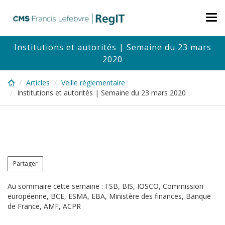
Skip
to
Tog
main
nav
content
Institutions et autorités | Semaine du 23 mars
2020
Articles
Veille réglementaire
Institutions et autorités | Semaine du 23 mars 2020
Partager
Au sommaire cette semaine : FSB, BIS, IOSCO, Commission
européenne, BCE, ESMA, EBA, Ministère des finances, Banque
de France, AMF, ACPR