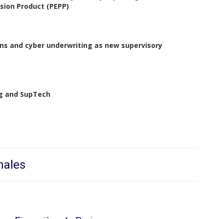
sion Product (PEPP)
ons and cyber underwriting as new supervisory
ng and SupTech
nales