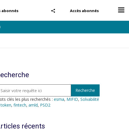
Tog
s abonnés
Accès abonnés
nav
0
echerche
ts clés les plus recherchés :
esma
,
MIFID
,
Solvabilité
,
token
,
fintech
,
amld
,
PSD2
rticles récents