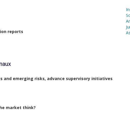
In
S
Ar
Ju
ion reports
As
onaux
s and emerging risks, advance supervisory initiatives
the market think?