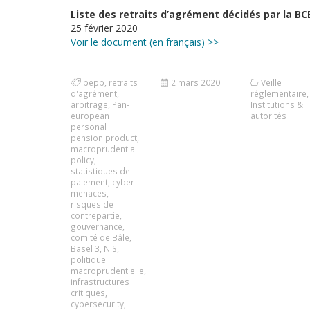
Liste des retraits d’agrément décidés par la BC
25 février 2020
Voir le document (en français) >>
pepp
,
retraits
2 mars 2020
Veille
d'agrément
,
réglementaire
,
arbitrage
,
Pan-
Institutions &
european
autorités
personal
pension product
,
macroprudential
policy
,
statistiques de
paiement
,
cyber-
menaces
,
risques de
contrepartie
,
gouvernance
,
comité de Bâle
,
Basel 3
,
NIS
,
politique
macroprudentielle
,
infrastructures
critiques
,
cybersecurity
,