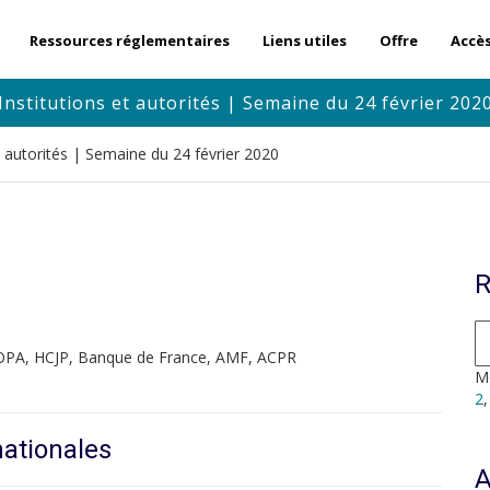
Ressources réglementaires
Liens utiles
Offre
Accè
Institutions et autorités | Semaine du 24 février 202
et autorités | Semaine du 24 février 2020
R
IOPA, HCJP, Banque de France, AMF, ACPR
Mo
2
nationales
A