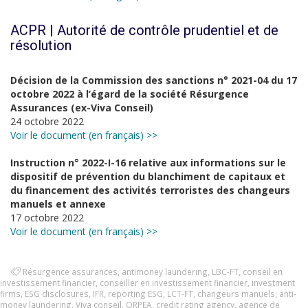
ACPR | Autorité de contrôle prudentiel et de
résolution
Décision de la Commission des sanctions n° 2021-04 du 17
octobre 2022 à l’égard de la société Résurgence
Assurances (ex-Viva Conseil)
24 octobre 2022
Voir le document (en français) >>
Instruction n° 2022-I-16 relative aux informations sur le
dispositif de prévention du blanchiment de capitaux et
du financement des activités terroristes des changeurs
manuels et annexe
17 octobre 2022
Voir le document (en français) >>
Résurgence assurances
,
antimoney laundering
,
LBC-FT
,
conseil en
investissement financier
,
conseiller en investissement financier
,
investment
firms
,
ESG disclosures
,
IFR
,
reporting ESG
,
LCT-FT
,
changeurs manuels
,
anti-
money laundering
,
Viva conseil
,
ORPEA
,
credit rating agency
,
agence de