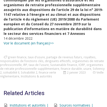
communiquer par les organismes d’assurance et les
organismes de retraite professionnelle supplémentaire
assujettis aux dispositions de l’article 29 de la loi n° 2019-
1147 relative à l’énergie et au climat et aux dispositions
de l’article 4 du règlement (UE) 2019/2088 du Parlement
européen et du Conseil du 27 novembre 2019 sur la
publication d’informations en matière de durabilité dans
le secteur des services financiers et 7 Annexes
14 décembre 2022
Voir le document (en français)>>
green finance
,
taux d'usure
,
partage de revenus futurs
,
royalties
,
responsables de fonctions clés
,
dirigeants effectifs
,
organismes de retraite
professionnelle
,
IRP
,
taux de l'usure
,
Sustainable Finance
,
IORP
,
organismes
de retraite professionnelle supplémentaire
,
finance durable
,
usure
,
Solvency
2
,
solvabilité II
,
Solvabilité 2
,
finance verte
2 janvier 2023
Veille
réglementaire
,
Institutions & autorités
Related Articles
Institutions et autorités |
Sources normatives |