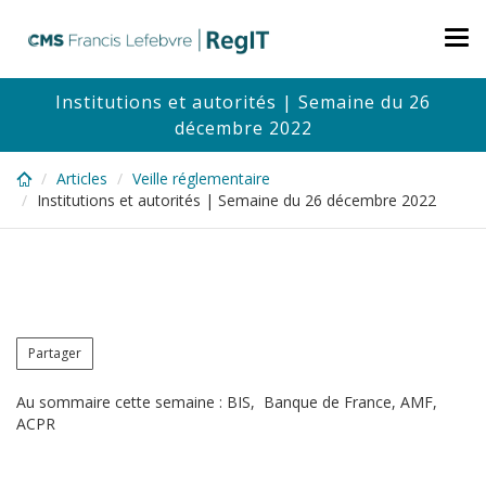
Skip
to
Tog
main
nav
content
Institutions et autorités | Semaine du 26
décembre 2022
Articles
Veille réglementaire
Institutions et autorités | Semaine du 26 décembre 2022
Partager
Au sommaire cette semaine : BIS, Banque de France, AMF,
ACPR