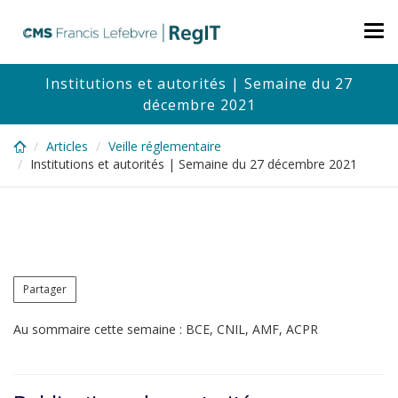
Skip
to
Tog
main
nav
content
Institutions et autorités | Semaine du 27
décembre 2021
Articles
Veille réglementaire
Institutions et autorités | Semaine du 27 décembre 2021
Partager
Au sommaire cette semaine : BCE, CNIL, AMF, ACPR