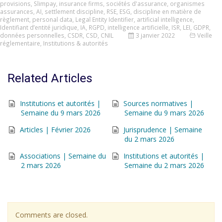
provisions
,
Slimpay
,
insurance firms
,
sociétés d'assurance
,
organismes
assurances
,
AI
,
settlement discipline
,
RSE
,
ESG
,
discipline en matière de
règlement
,
personal data
,
Legal Entity Identifier
,
artificial intelligence
,
Identifiant d’entité juridique
,
IA
,
RGPD
,
intelligence artificielle
,
ISR
,
LEI
,
GDPR
,
données personnelles
,
CSDR
,
CSD
,
CNIL
3 janvier 2022
Veille
réglementaire
,
Institutions & autorités
Related Articles
Institutions et autorités |
Sources normatives |
Semaine du 9 mars 2026
Semaine du 9 mars 2026
Articles | Février 2026
Jurisprudence | Semaine
du 2 mars 2026
Associations | Semaine du
Institutions et autorités |
2 mars 2026
Semaine du 2 mars 2026
Comments are closed.