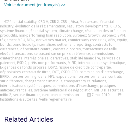
Voir le document (en français) >>
financial stability
,
CRD V
,
CRR 2
,
CRR II
,
Visa
,
Mastercard
,
financial
industry
,
évolution de la réglementation
,
regulatory developments
,
CRD 5
,
système financier
,
financial system
,
climate change
,
résolution des prêts non
productifs
,
non-performing loan resolution
,
Euronext Growth
,
Euronext
,
SMN
,
réglement MRU
,
MRU
,
derivatives market
,
counterparty credit risk
,
APIs
,
equity
,
bonds
,
bond liquidity
,
internalised settlement reporting
,
contracts for
differences
,
dépositaire central
,
carnets d'ordres
,
transactions de taille
élevée
,
transactions se basant sur un prix de référence
,
commissions
d'interchange interrégionales
,
derivatives
,
stabilité financière
,
services de
paiement
,
PSD 2
,
prêts non performants
,
MIFID
,
internalisateur systématique
,
Exigences de fonds propres
,
DSP2
,
risque de crédit de contrepartie
,
dépositaires centraux de titres
,
DCT
,
CSDR
,
CRR
,
commission d'interchange
,
BRRD
,
non performing loans
,
NPL
,
expositions non performantes
,
contrats
sur différence
,
changement climatique
,
transparency calculations
,
internalisateurs systématiques
,
commissions d'interchange
,
pratiques
anticoncurrentielles
,
système multilatéral de négociation
,
MIFID II
,
securities
,
mifid 2
,
secteur financier
,
european commission
7 mai 2019
Institutions & autorités
,
Veille réglementaire
Related Articles