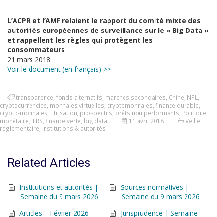
L’ACPR et l’AMF relaient le rapport du comité mixte des
autorités européennes de surveillance sur le « Big Data »
et rappellent les règles qui protègent les
consommateurs
21 mars 2018
Voir le document (en français) >>
transparence
,
fonds alternatifs
,
marchés secondaires
,
Chine
,
NPL
,
cryptocurrencies
,
monnaies virtuelles
,
cryptomonnaies
,
finance durable
,
crypto-monnaies
,
titrisation
,
prospectus
,
prêts non performants
,
Politique
monétaire
,
IFRS
,
finance verte
,
big data
11 avril 2018
Veille
réglementaire
,
Institutions & autorités
Related Articles
Institutions et autorités |
Sources normatives |
Semaine du 9 mars 2026
Semaine du 9 mars 2026
Articles | Février 2026
Jurisprudence | Semaine