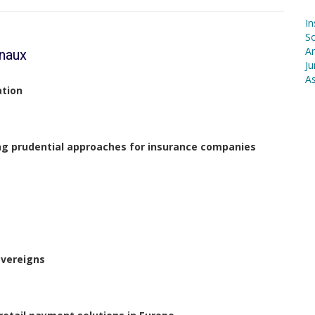
In
S
Ar
onaux
Ju
As
tion
ng prudential approaches for insurance companies
overeigns