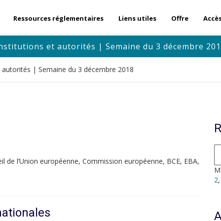
Ressources réglementaires
Liens utiles
Offre
Accè
nstitutions et autorités | Semaine du 3 décembre 20
et autorités | Semaine du 3 décembre 2018
R
eil de l’Union européenne, Commission européenne, BCE, EBA,
Mo
2
nationales
A