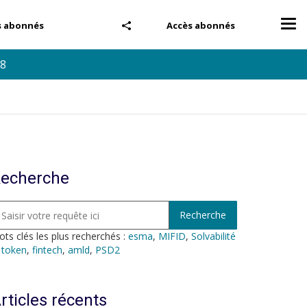
Tog
s abonnés
Accès abonnés
nav
18
echerche
ts clés les plus recherchés :
esma
,
MIFID
,
Solvabilité
,
token
,
fintech
,
amld
,
PSD2
rticles récents