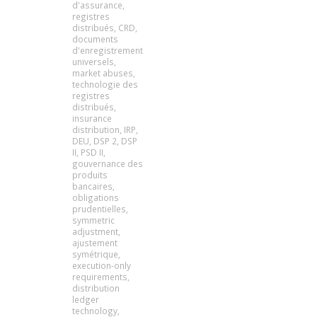
d'assurance
,
registres
distribués
,
CRD
,
documents
d'enregistrement
universels
,
market abuses
,
technologie des
registres
distribués
,
insurance
distribution
,
IRP
,
DEU
,
DSP 2
,
DSP
II
,
PSD II
,
gouvernance des
produits
bancaires
,
obligations
prudentielles
,
symmetric
adjustment
,
ajustement
symétrique
,
execution-only
requirements
,
distribution
ledger
technology
,