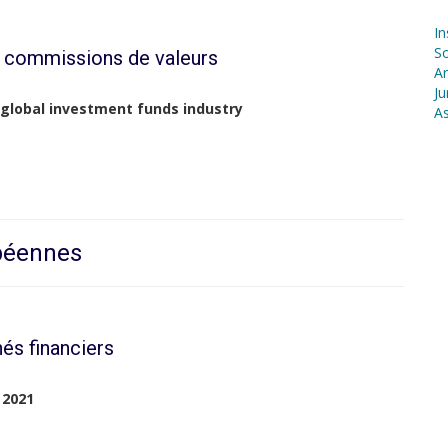
In
S
s commissions de valeurs
Ar
Ju
 global investment funds industry
As
opéennes
és financiers
 2021