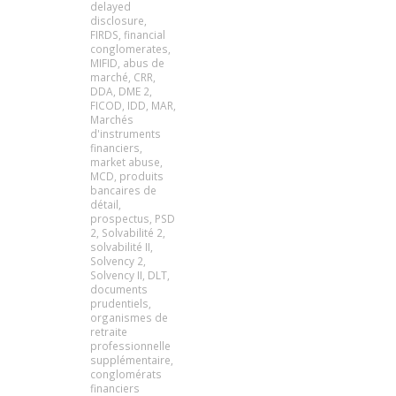
delayed
disclosure
,
FIRDS
,
financial
conglomerates
,
MIFID
,
abus de
marché
,
CRR
,
DDA
,
DME 2
,
FICOD
,
IDD
,
MAR
,
Marchés
d'instruments
financiers
,
market abuse
,
MCD
,
produits
bancaires de
détail
,
prospectus
,
PSD
2
,
Solvabilité 2
,
solvabilité II
,
Solvency 2
,
Solvency II
,
DLT
,
documents
prudentiels
,
organismes de
retraite
professionnelle
supplémentaire
,
conglomérats
financiers