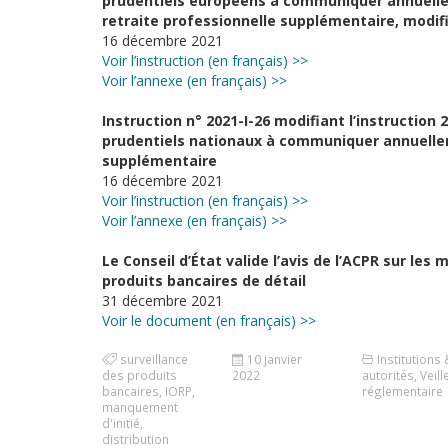
prudentiels européens à communiquer annuelle
retraite professionnelle supplémentaire, modifi
16 décembre 2021
Voir l’instruction (en français) >>
Voir l’annexe (en français) >>
Instruction n° 2021-I-26 modifiant l’instruction 
prudentiels nationaux à communiquer annuellem
supplémentaire
16 décembre 2021
Voir l’instruction (en français) >>
Voir l’annexe (en français) >>
Le Conseil d’État valide l’avis de l’ACPR sur le
produits bancaires de détail
31 décembre 2021
Voir le document (en français) >>
surveillance
10 janvier
Institutions 
des produits
2022
autorités
,
Veill
bancaires
,
IORP
,
réglementaire
manquement
d'initié
,
distribution