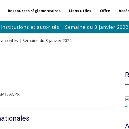
Ressources réglementaires
Liens utiles
Offre
Accè
Institutions et autorités | Semaine du 3 janvier 2022
et autorités | Semaine du 3 janvier 2022
R
 AMF, ACPR
Mo
2
nationales
A