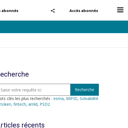
Tog
s abonnés
Accès abonnés
nav
echerche
ts clés les plus recherchés :
esma
,
MIFID
,
Solvabilité
,
token
,
fintech
,
amld
,
PSD2
rticles récents