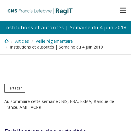
Skip
to
Tog
main
nav
content
Institutions et autorités | Semaine du 4 juin 2018
Articles
Veille réglementaire
Institutions et autorités | Semaine du 4 juin 2018
Partager
Au sommaire cette semaine : BIS, EBA, ESMA, Banque de
France, AMF, ACPR