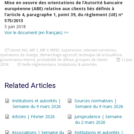
Mise en oeuvre des orientations de l’Autorité bancaire
européenne (ABE) relative aux clients liés définis à
l’article 4, paragraphe 1, point 39, du règlement (UE) nº
575/2013
5 juin 2018
Voir le document (en français) >>
clients liés
,
MIF 2
,
MIF II
,
MIFID
,
supervision
,
relevant currencies
,
opérations de change
,
démarchage agressif
,
technique de la bouilloire
,
gouvernance interne
,
probabilité de défaut
,
groupes de clients
12 juin
2018
Veille réglementaire
,
Institutions & autorités
Related Articles
Institutions et autorités |
Sources normatives |
Semaine du 9 mars 2026
Semaine du 9 mars 2026
Articles | Février 2026
Jurisprudence | Semaine
du 2 mars 2026
Associations | Semaine du
Institutions et autorités |